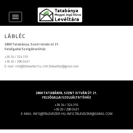
Toggle
navigation
LÁBLÉC
2800 Tatabánya, Szent István út 21.
Felsőgallai Szolgáltatóház
+36 34 / 324 310
+36 20 / 280 0431
E-mail: info@tbleveltar.hu, info.tbleveltar@gmail.com
2800 TATABÁNYA, SZENT ISTVÁN ÚT 21.
FELSŐGALLAI SZOLGÁLTATÓHÁZ
+36 34 / 324 310
+36 20 / 280 0431
E-MAIL: INFO@TBLEVELTAR.HU, INFO.TBLEVELTAR@GMAIL.COM