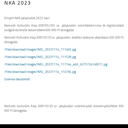
NKA 2023
Elnyert NKA pályázatok 2023-ban:
Nemzeti Kulturális Alap 208105/205 sz. pályázatán számítástechnikai és digitalizálást
szolgáló eszközök beszerzésére 600.000 Ft támogatás.
Nemzeti Kulturális Alap 208133/33 sz. pályázatán levéltári dobozok vásárlására 500 000 Ft
támogatás.
/files/download/images/IMG_20231114_111459.jpg
/
files/download/images/IMG_20231114_111528.jpg
/files/download/images/IMG_20231114_111744_edit_6275724149011.jpg
/files/download/images/IMG_20231114_114156.jpg
Szakmai beszámoló
Nemzeti Kulturális Alap 208110/20 sz. pályázatán szakkönyvtár állománybővítésre 300
000 Ft támogatás.