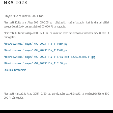
NKA 2023
Elnyert NKA pályázatok 2023-ban:
Nemzeti Kulturális Alap 208105/205 sz. pályázatán számítástechnikai és digitalizálást
szolgáló eszközök beszerzésére 600.000 Ft támogatás.
Nemzeti Kulturális Alap 208133/33 sz. pályázatán levéltári dobozok vásárlására 500 000 Ft
támogatás.
/files/download/images/IMG_20231114_111459.jpg
/
files/download/images/IMG_20231114_111528.jpg
/files/download/images/IMG_20231114_111744_edit_6275724149011.jpg
/files/download/images/IMG_20231114_114156.jpg
Szakmai beszámoló
Nemzeti Kulturális Alap 208110/20 sz. pályázatán szakkönyvtár állománybővítésre 300
000 Ft támogatás.