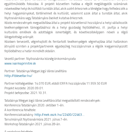
együttműködés fokozása. A projekt közvetlen hatása a régiót meglátogatók számának
növekedése helyi és külföldi turisták által, akik azért érkeznek a térségbe hogy felfedezzék a
helyi hagyományokat, történelmet és kultúrát, valamint azok által a turisták által, akik
Nyitraivánkára vagy Tatabányára őseiket kutatva érkeznek.
Közös rendezvények megvalósítása által a projekt közvetlenül hozzájárul a helyi vállalkozók
tevékenységeinek támogatásához és a helyi gazdaság fejlődéséhez, ill. javítja a helyi
kulturális emlékek és adottságok ismertségét, és következésképpen növeli a régió
látogatottsági arányát.
Közösen tervezett, végrehajtott és fentartott tevékenységek végrehajtása által határokon
átnyúló szinten a projektpartnerek egyidejűleg hozzájárulnak a régiók kiegyensúlyozott
fejlődéséhez a határ mindkét oldalán.
Vezető partner: Nyitraivánka község önkormányzata
www.ivankaprinitre.sk
Partner: Tatabánya Megyei Jogú Város Levéltára
http://tbleveltar.hu/
Partner költségvetése: 14.070 EUR, ebből ERFA hozzájárulás 11.959.50 EUR
Projekt kezdete: 2020.09.01.
Projekt befejezése: 2021.10.31.
Tatabánya Megyei Jogú Város Levéltára által megvalósított rendezvények:
Konferencia Tatabányán 2020. október 1-én.
A konferencia felvétele:
Konferenciakiadvány:
http://mek.oszk.hu/22400/22463...
Tanulmányút Nyitraivánkára 2021. július 7-én.
Workshop Tatabányán 2021. július 28-án.
A workshop felvétele: