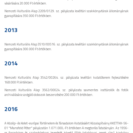
vásárlására 20.000 Ft értékben.
Nemzeti Kulturális Alap 2209/0129. sz. pályázata levéltári szakkönyvtárak állományának
gyarapítására 350.000 Ft értékben.
2013
Nemzeti Kulturális Alap 3510/00516. sz. pályázata levéltári szakkönyvtárak állományának
gyarapítására 300.000 Ft értékben.
2014
Nemzeti Kulturális Alap 3542/00264. sz. pályázata levéltári kutatóterem fejlesztésére
168.000 Ft értékben.
Nemzeti Kulturális Alap 3562/00024. sz. pályázata savmentes irattárolók és fotók
archiválására szolgáló dobozok beszerzésére 200.000 Ft értékben.
2016
A Közép- és Kelet-európai Történelem és Társadalom Kutatásáért Közalapítvány KKETTKK-56-
01 "Mansfeld Péter" pályázatán 1.071.000,-Ft értékben A megtorlás Tatabányán. Az 1956-
os forradalom és szabadságharc leverését követő főbb tatabányai perek című kiadvány