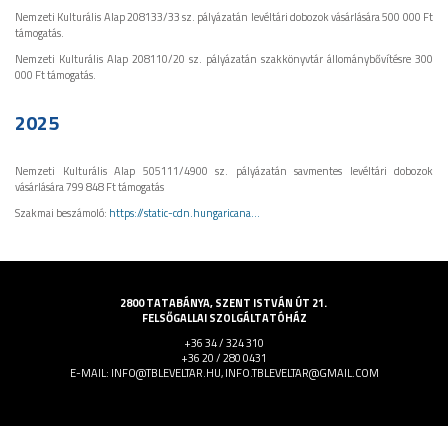
Nemzeti Kulturális Alap 208133/33 sz. pályázatán levéltári dobozok vásárlására 500 000 Ft
támogatás.
Nemzeti Kulturális Alap 208110/20 sz. pályázatán szakkönyvtár állománybővítésre 300
000 Ft támogatás.
2025
Nemzeti Kulturális Alap 505111/4900 sz. pályázatán savmentes levéltári dobozok
vásárlására 799 848 Ft támogatás
Szakmai beszámoló:
https://static-cdn.hungaricana...
2800 TATABÁNYA, SZENT ISTVÁN ÚT 21.
FELSŐGALLAI SZOLGÁLTATÓHÁZ
+36 34 / 324 310
+36 20 / 280 0431
E-MAIL: INFO@TBLEVELTAR.HU, INFO.TBLEVELTAR@GMAIL.COM