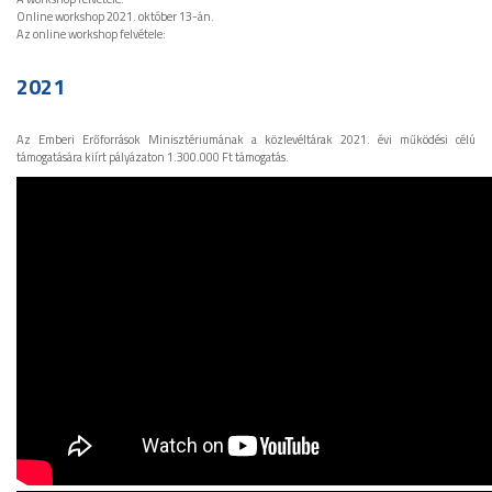
Online workshop 2021. október 13-án.
Az online workshop felvétele:
2021
Az Emberi Erőforrások Minisztériumának a közlevéltárak 2021. évi működési célú
támogatására kiírt pályázaton 1.300.000 Ft támogatás.