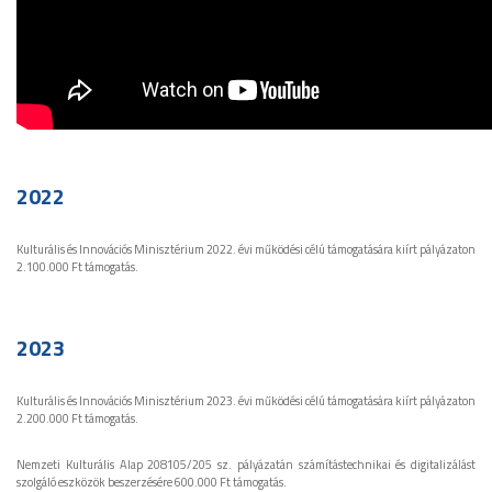
2022
Kulturális és Innovációs Minisztérium 2022. évi működési célú támogatására kiírt pályázaton
2.100.000 Ft támogatás.
2023
Kulturális és Innovációs Minisztérium 2023. évi működési célú támogatására kiírt pályázaton
2.200.000 Ft támogatás.
Nemzeti Kulturális Alap 208105/205 sz. pályázatán számítástechnikai és digitalizálást
szolgáló eszközök beszerzésére 600.000 Ft támogatás.