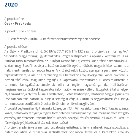
2020
A projekt címe:
Ősök - Predkovia
A projekt fő célkitűzése:
PT1 Természet és kultúra - A határmenti terület vonzerejének növelése
A projekt leírása:
Az Ősök - Predkovia című, SKHU/WETA/1901/1.1/132 számú projekt az Interreg V-A
Szlovákia-Magyarország Együttműködési Program Kisprojekt Alapjának keretein belül az
Európai Unió támogatásával, az Európai Regionális Fejlesztési Alap társfinanszírozásával
valósul meg. Specifikus célja a határon átnyúló együttműködés megerősítése, valamint a
határmenti terület vonzóbbá tétele. A kitűzött célok között szerepel a partnerek közötti
tapasztalatcsere, valamint a partnerség és a határokon átnyúló együttműködés bővítése. A
hosszú távú célok magukban foglalják a kapcsolatok fenntartását, különös tekintettel a
turizmus támogatására, amelynek célja a regiók hagyományainak, kultúrájának
megismerése, az ősökkel kapcsolatos információk keresése külföldi látogatók által, amelyek
Nyitraivánkán, a Nyitrai Állami Levéltárban, illetve Tatabányán, Tatabánya Megyei Jogú Város
Levéltárában találhatóak. A projekt stratégiai célja a kulturális hagyományok és a helyi,
turizmus szempontjából is érdekes történelmi emlékek megőrzése.
A projekt végterméke Nyitraivánka községben Tóth Vilmos sírboltjának felújítása és számos
közös, határokon átnyúló, a régiók történetének és hagyományainak megismerését szolgáló
esemény (konferencia, tanulmányút, képzés, adatgyűjtés sírkövekről; sírkövekről készült
fényképek gyűjtése és adatbázisok létrehozása).
A projekt eredménye a nemzeti tudatosság erősítése, a helyi emberek összekapcsolása, a
határokon átnyúló turisztikai szolgáltatások vonzóbbá tétele és a határokon átnyúló