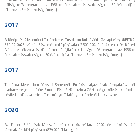
költségeire."A programot az 1956-os forradalom és szabadságharc 60.évfordulójára
létrehozott Emlékbizottság támogatja."
2017
A Közép- és Kelet-európai Történelem és Társadalom Kutatásáért Közalapítvány KKETTKK-
56P-02-0423 számú "Büszkeségpont" pályázatán 2.500.000,-Ft értékben a Dr. Klébert
Márton emlékszoba és kiállítóterem felújításának költségeire."A programot az 1956-os
forradalom és szabadságharc 60.évfordulójára létrehozott Emlékbizottság támogatja."
2017
Tatabánya Megyei Jogú Város Jó Szerencsét! Emlékév pályázatának támogatásával két
kiadvány megjelentetésére: Simonik Péter A Népháztól a Gőzfürdőig c. kötetének második,
bővített kiadása, valamint a Tanulmányok Tatabánya történetéből I. c. kiadvány.
2020
Az Emberi Erőforrások Minisztériumának a közlevéltárak 2020. évi működési célú
támogatására kiírt pályázaton 879.000 Ft támogatás.